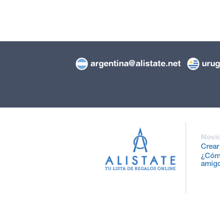
argentina@alistate.net
urug
Novi
Crear
¿Cómo
amig