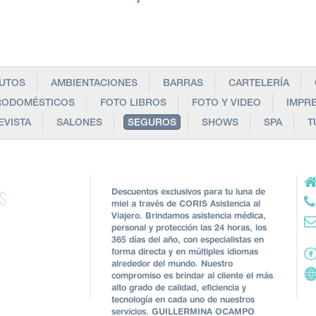
AUTOS
AMBIENTACIONES
BARRAS
CARTELERÍA
RODOMÉSTICOS
FOTO LIBROS
FOTO Y VIDEO
IMPR
EVISTA
SALONES
SEGUROS
SHOWS
SPA
T
Descuentos exclusivos para tu luna de
is
miel a través de CORIS Asistencia al
Viajero. Brindamos asistencia médica,
personal y protección las 24 horas, los
365 días del año, con especialistas en
forma directa y en múltiples idiomas
alrededor del mundo. Nuestro
compromiso es brindar al cliente el más
alto grado de calidad, eficiencia y
tecnología en cada uno de nuestros
servicios. GUILLERMINA OCAMPO