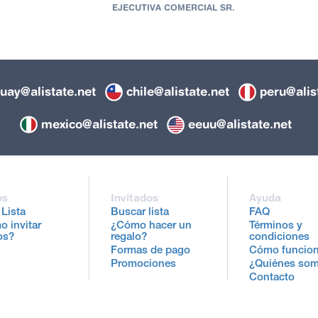
EJECUTIVA COMERCIAL SR.
uay@alistate.net
chile@alistate.net
peru@alis
mexico@alistate.net
eeuu@alistate.net
os
Invitados
Ayuda
 Lista
Buscar lista
FAQ
 invitar
¿Cómo hacer un
Términos y
os?
regalo?
condiciones
Formas de pago
Cómo funcio
Promociones
¿Quiénes so
Contacto