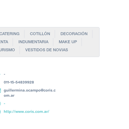
CATERING
COTILLÓN
DECORACIÓN
ENTA
INDUMENTARIA
MAKE UP
URISMO
VESTIDOS DE NOVIAS
-
011-15-54839928
guillermina.ocampo@coris.c
om.ar
-
http://www.coris.com.ar/