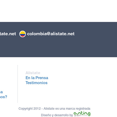
tate.net
colombia@alistate.net
Alistate
En la Prensa
Testimonios
na
mos?
Copyright 2012 - Alistate es una marca registrada
Diseño y desarrollo by