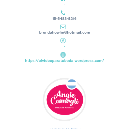
-
15-5483-5216
brendahowlin@hotmail.com
-
https://elvideoparatuboda.wordpress.com/