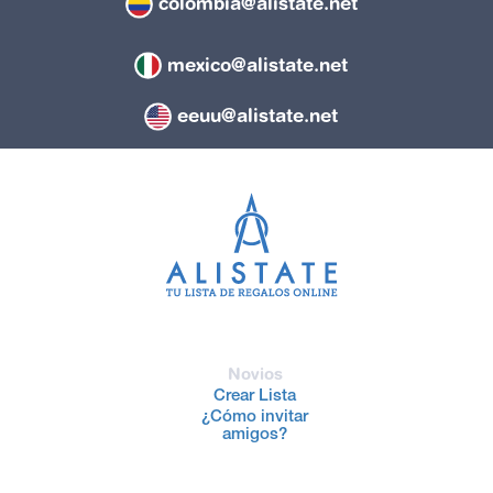
colombia@alistate.net
mexico@alistate.net
eeuu@alistate.net
Novios
Crear Lista
¿Cómo invitar
amigos?