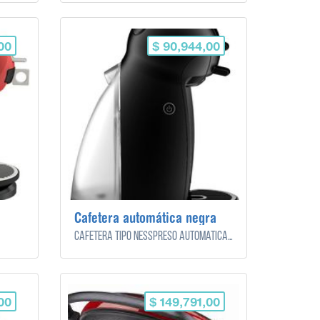
00
$ 90,944,00
Cafetera automática negra
Cafetera tipo nesspreso automática color negro.
00
$ 149,791,00