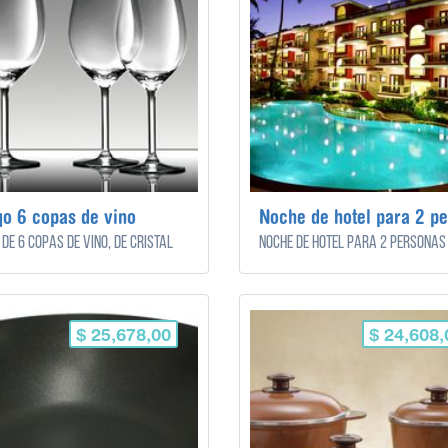
o 6 copas de vino
 de 6 copas de vino, de cristal
$ 25,678,00
$ 24,608,