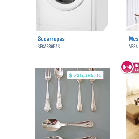
Secarropas
Mes
Secarropas
Mesa 
$ 235,385,00