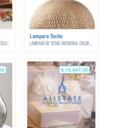
Lampara Techo
Bateria completo de cacerolas color marron.
Lampara de techo, entregida, color blanco y acero.
00
$ 70,947,00