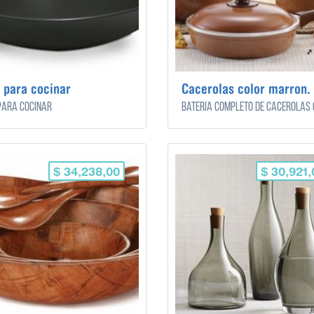
para cocinar
Cacerolas color marron.
ara cocinar
$ 34,238,00
$ 30,921,