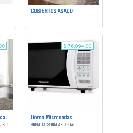
CUBIERTOS ASADO
00
$ 78,094,00
ca.
Horno Microondas
Cómoda de madera color blanca, 8 cajones.
Horno microondas digital