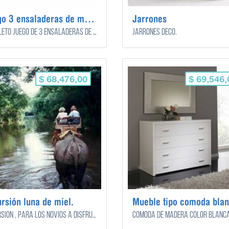
Juego 3 ensaladeras de madera.
Jarrones
Completo juego de 3 ensaladeras de madera color marrón claro.
Jarrones Deco.
$ 68,476,00
$ 69,546,
rsión luna de miel.
Mueble tipo comoda blan
Excursión , para los novios a disfrutar en la luna de miel.