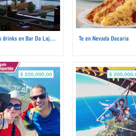
Unos drinks en Bar Da Laje, Río de Janeiro.
Te en Nevada Docaria
$ 220,000,00
$ 200,000,