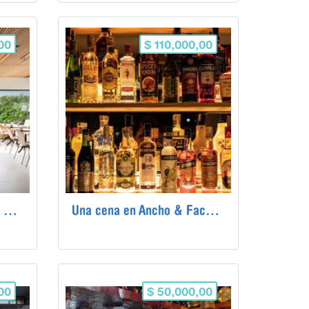
00
$ 110,000,00
Un almuerzo en JANEIRO RESTAURANTE en Río de Janeiro
Una cena en Ancho & Faca de Cabo Frio.
00
$ 50,000,00