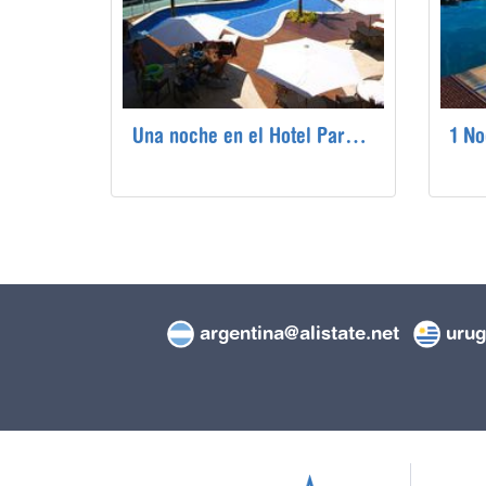
Una noche en el Hotel Paradiso Pero Praia Hotel de Cabo Frio, Brasil.
argentina@alistate.net
urug