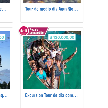
Experiencia de ala delta en Río de Janeiro
Tour de medio día AquaRio y Bioparque
00
$ 130,000,00
Excursión para grupos pequeños del Cristo Redentor y la montaña del Pan de Azúcar
Excursion Tour de día completo a Angra dos Reis e Ilha Grande