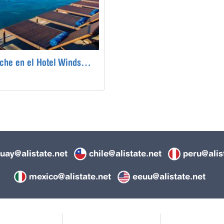
1 Noche en el Hotel Windsor Oceanico en Barra Da Tijuca, Brasil
uay@alistate.net
chile@alistate.net
peru@alis
mexico@alistate.net
eeuu@alistate.net