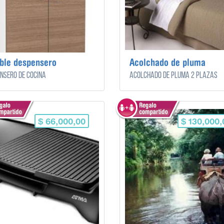
ble despensero
Acolchado de pluma
nsero de cocina
Acolchado de pluma 2 plazas
$ 66,000,00
$ 130,000,