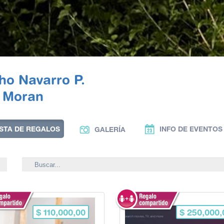
ho Navarro P.
r Moran
ISTA DE REGALOS
INFO DE EVENTOS
GALERÍA
$ 110,000,00
$ 250,000,