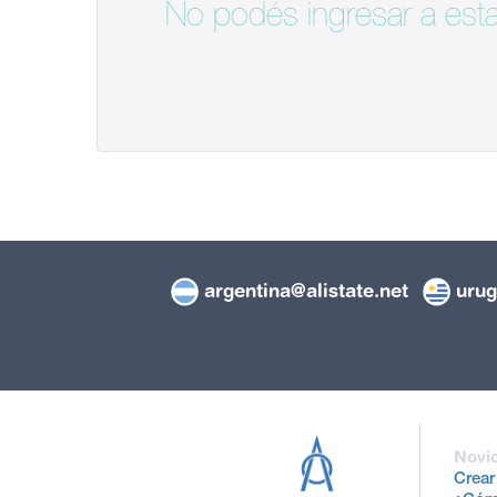
No podés ingresar a esta
argentina@alistate.net
urug
Novi
Crear