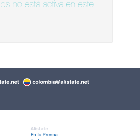
os no está activa en este
tate.net
colombia@alistate.net
Alistate
En la Prensa