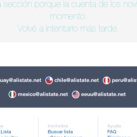
 sección porque la cuenta de los novi
momento.
Volvé a intentarlo más tarde.
uay@alistate.net
chile@alistate.net
peru@alis
mexico@alistate.net
eeuu@alistate.net
os
Invitados
Ayuda
 Lista
Buscar lista
FAQ