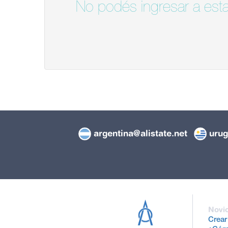
No podés ingresar a esta
argentina@alistate.net
urug
Novi
Crear