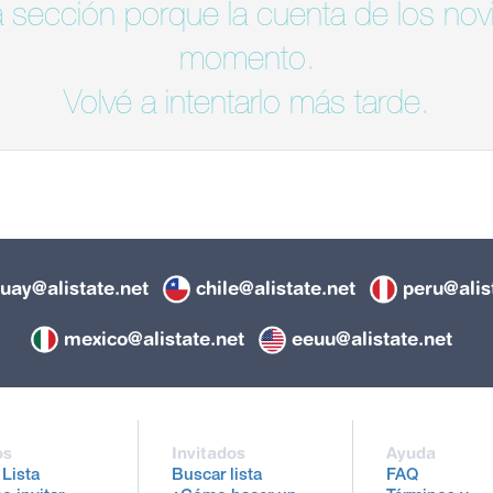
 sección porque la cuenta de los novi
momento.
Volvé a intentarlo más tarde.
uay@alistate.net
chile@alistate.net
peru@alis
mexico@alistate.net
eeuu@alistate.net
os
Invitados
Ayuda
 Lista
Buscar lista
FAQ