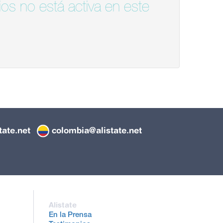
os no está activa en este
tate.net
colombia@alistate.net
Alistate
En la Prensa