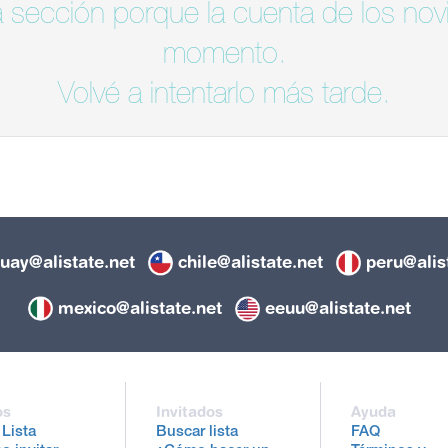
 sección porque la cuenta de los novi
momento.
Volvé a intentarlo más tarde.
uay@alistate.net
chile@alistate.net
peru@alis
mexico@alistate.net
eeuu@alistate.net
os
Invitados
Ayuda
 Lista
Buscar lista
FAQ