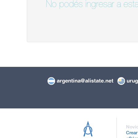
No podés ingresar a esta
argentina@alistate.net
urug
Novi
Crear