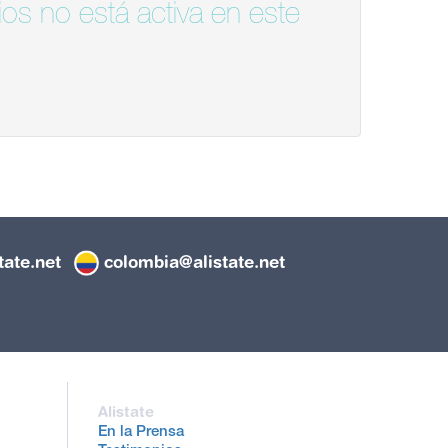
os no está activa en este
tate.net
colombia@alistate.net
Alistate
En la Prensa