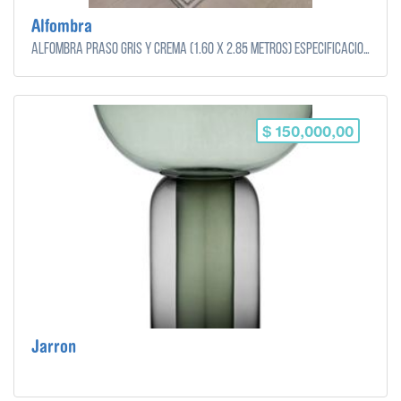
Alfombra
Alfombra Praso Gris y Crema (1.60 x 2.85 metros) Especificaciones: Pelo cortado en gris plata satinado y bouclé crema opaco Hilado 100% polipropileno Terminación overlock y base de hilado natural Limpieza recomendada con aspiradora (sin cepillo). No apta para lavarropas. Los colores son orientativos y pueden verse distintos en cada dispositivo.
$ 150,000,00
Jarron