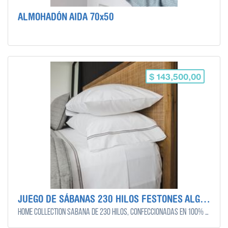
ALMOHADÓN AIDA 70x50
$ 143,500,00
JUEGO DE SÁBANAS 230 HILOS FESTONES ALGODON EGIPCIO
Home Collection Sábana de 230 Hilos, confeccionadas en 100% algodón egipcio. Sábana ajustable , Sábana plana y dos fundas de almohadas. Diseño liso, con 2 festones en sábana plana y fundas de almohada a contratono.