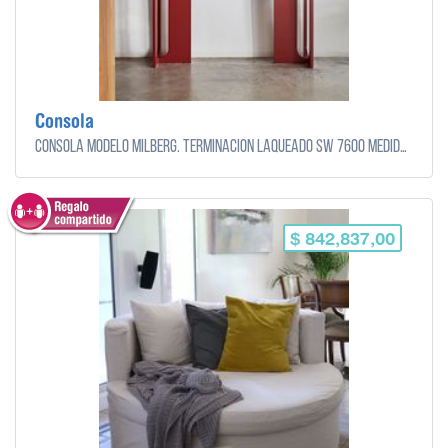
Consola
Consola modelo Milberg. Terminación Laqueado SW 7600 Medida: 1,80 (ancho) x 0,35 (profundidad) x 0,75 (altura) mts.
$ 842,837,00