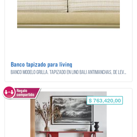
Banco tapizado para living
Banco modelo Grilla. Tapizado en lino bali antimanchas, De Levie. Estructura en hierro pintada a horno. Asiento tapizado con dos colchones. Medida: 1,60 (ancho) x 0,72 (profundidad) x 0,38 (altura) mts.
$ 763,420,00