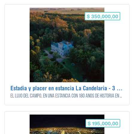
$ 350,000,00
Estadia y placer en estancia La Candelaria - 3 noches
El lujo del campo, en una Estancia con 180 años de historia en la mágica pampa argentina, rodeados de naturaleza y bienestar. Estadía 3 noches para 2 personas - all inclusive
$ 195,000,00