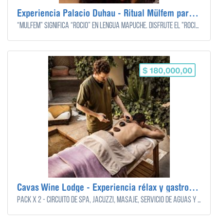
Experiencia Palacio Duhau - Ritual Mülfem para 1 persona
“Mülfem” significa “rocío” en lengua mapuche. Disfrute el "rocío" de la ducha Vichy, una experiencia innovadora, para comenzar el día con energía, liberar toxinas y lograr el equilibrio, finalizando con un agradable aroma a bergamota nativa durante el masaje sueco - 110 minutos
$ 180,000,00
Cavas Wine Lodge - Experiencia rélax y gastronómica
Pack x 2 - Circuito de spa, jacuzzi, masaje, servicio de aguas y almuerzo ejecutivo de 3 pasos