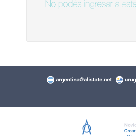
No podés ingresar a esta
argentina@alistate.net
urug
Novi
Crear