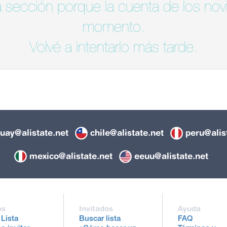
 sección porque la cuenta de los novi
momento.
Volvé a intentarlo más tarde.
uay@alistate.net
chile@alistate.net
peru@alis
mexico@alistate.net
eeuu@alistate.net
os
Invitados
Ayuda
 Lista
Buscar lista
FAQ