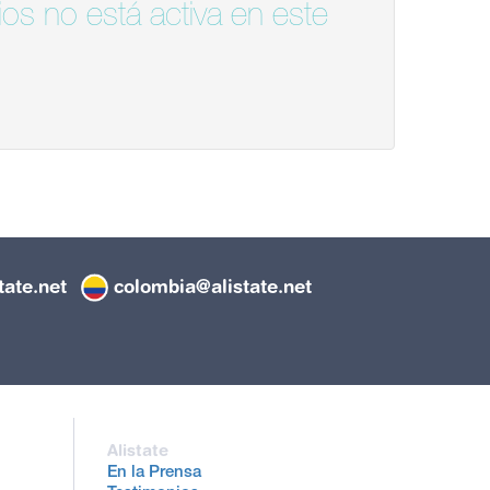
os no está activa en este
tate.net
colombia@alistate.net
Alistate
En la Prensa