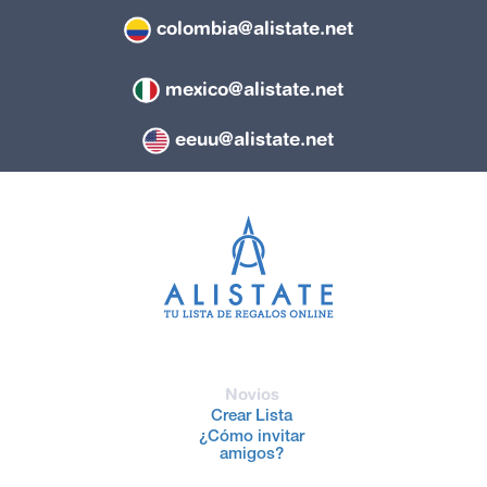
colombia@alistate.net
mexico@alistate.net
eeuu@alistate.net
Novios
Crear Lista
¿Cómo invitar
amigos?