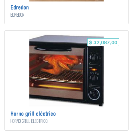
Edredon
Edredon
$ 32,087,00
Horno grill eléctrico
Horno grill eléctrico.