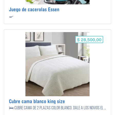
Juego de cacerolas Essen
🍳
$ 28,500,00
Cubre cama blanco king size
🛌 Cubre cama de 2 plazas color blanco. Dale a los novios el toque final de elegancia y confort en su dormitorio con este hermoso cubre cama. Confeccionado con atención al detalle y calidad excepcional, este cubre cama encajará perfectamente en su estilo y decoración. Su diseño sofisticado y versátil en color blanco agregará luminosidad y estilo a su habitación. Además de ser visualmente atractivo, el cubre cama brinda una capa adicional de comodidad y suavidad para que los novios se envuelvan en lujo cada noche. Con este regalo, podrán crear un espacio relajante y acogedor donde podrán descansar y recargar energías. ¡Un regalo que les permitirá disfrutar de noches de sueño reparador en un entorno encantador y elegante!