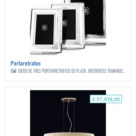
Portaretratos
🖼️ Juego de tres portarretratos de plata. Diferentes tamaños de foto.
$ 57,618,00