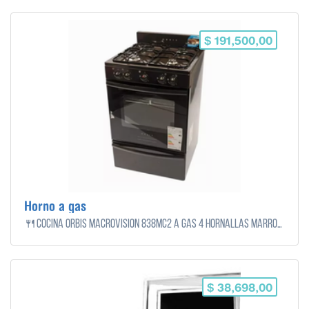
$ 191,500,00
Horno a gas
🍴Cocina Orbis Macrovisión 838MC2 a gas 4 hornallas marrón puerta con visor
$ 38,698,00